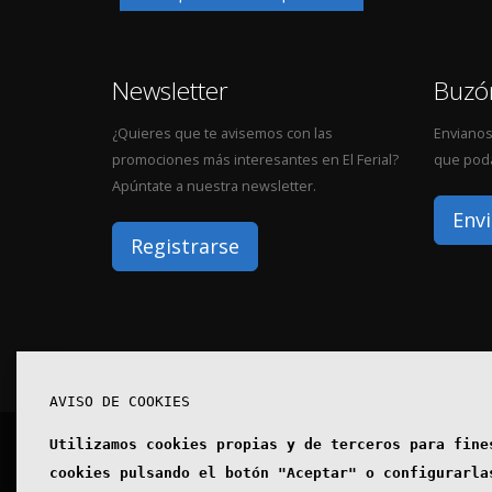
Newsletter
Buzó
¿Quieres que te avisemos con las
Envianos
promociones más interesantes en El Ferial?
que poda
Apúntate a nuestra newsletter.
Envi
Registrarse
AVISO DE COOKIES
Utilizamos cookies propias y de terceros para fine
© Copyright 2020. Todos los derechos reservados.
cookies pulsando el botón "Aceptar" o configurarla