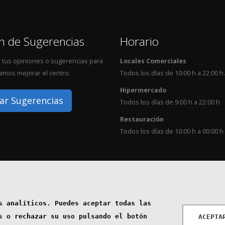
n de Sugerencias
Horario
 tus opiniones o sugerencias para
Locales Comerciales
mos mejorar el centro.
Todos los días de 10:00 h a 22:00 h.
Hipermercado
ar Sugerencias
Todos los días de 9:00 h a 22:00 h
Restauración
Todos los días de 10:00 h a 00:00 h
s analíticos. Puedes aceptar todas las
Aviso Legal
Política de 
s o rechazar su uso pulsando el botón
ACEPTA