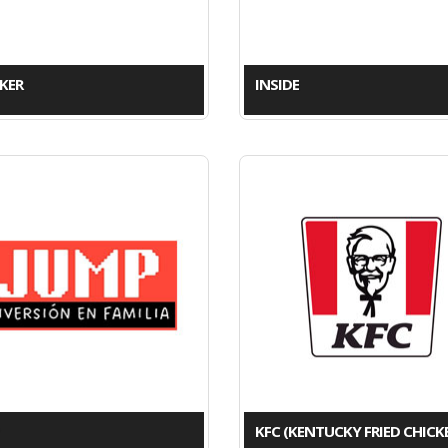
KER
INSIDE
KFC (KENTUCKY FRIED CHICK