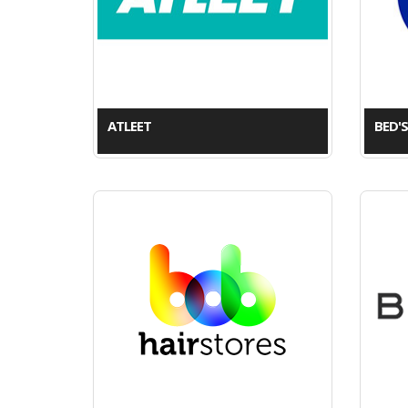
ATLEET
BED'S