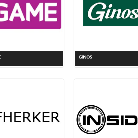
E
GINOS