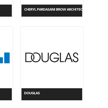
CHERYL PARDASANI BROW ARCHITECT
DOUGLAS