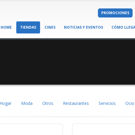
PROMOCIONES
HOME
TIENDAS
CINES
NOTICIAS Y EVENTOS
CÓMO LLEG
Hogar
Moda
Otros
Restaurantes
Servicios
Ocio