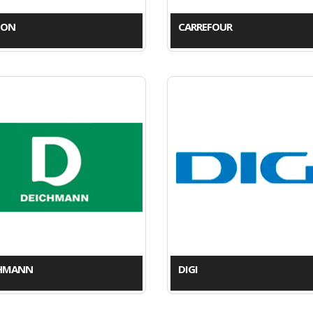
TON
CARREFOUR
HMANN
DIGI