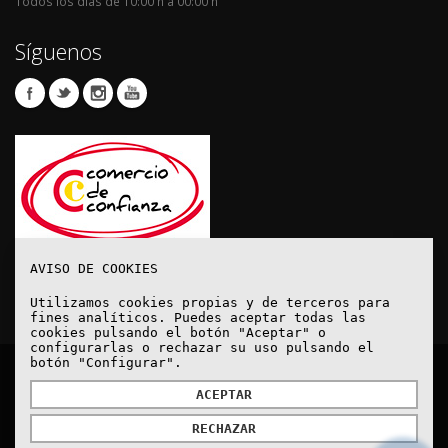
Todos los días de 10:00 h a 00:00 h
Síguenos
AVISO DE COOKIES
Utilizamos cookies propias y de terceros para
fines analíticos. Puedes aceptar todas las
cookies pulsando el botón "Aceptar" o
configurarlas o rechazar su uso pulsando el
botón "Configurar".
© Copyright 2020. Todos los derechos reservados.
ACEPTAR
RECHAZAR
Aviso Legal
Política de protección de datos
Política de Cookies