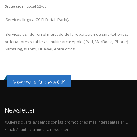
Situación:
Local 52-53
iServices llega a CC El Ferial (Parla).
iServices es líder en el mercado de la reparación de smartphones,
ordenadores y tabletas multimarca: Apple (iPad, MacBook, iPhone),
Samsung, Xiaomi, Huawei, entre otros.
Siempre a tu disposición
Newsletter
¿Quieres que te avisemos con las promociones más interesantes en El
Ferial? Apúntate a nuestra newsletter.