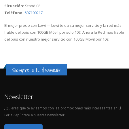
Situación:
Stand 08
Teléfono:
607100217
El mejor precio con Lowi — Lowi te da su mejor servicio y la red más
fiable del país con 100GB Móvil por solo 10€. Ahora la Red más fiable
del país con nuestro mejor servicio con 100GB Móvil por 10€.
Siempre a tu disposición
Newsletter
¿Quieres que te avisemos con las promociones más interesantes en El
Ferial? Apúntate a nuestra newsletter.