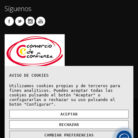
Síguenos
AVISO DE COOKIES
Utilizamos cookies propias y de terceros para
fines analíticos. Puedes aceptar todas las
cookies pulsando el botón "Aceptar" o
configurarlas o rechazar su uso pulsando el
botón "Configurar".
© Copyright 2020. Todos los derechos reservados.
ACEPTAR
RECHAZAR
Aviso Legal
Política de protección de datos
Política de Cookies
Cómo Llegar
CAMBIAR PREFERENCIAS