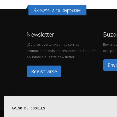
Siempre a tu disposición
Newsletter
Buzó
¿Quieres que te avisemos con las
Envianos
promociones más interesantes en El Ferial?
que poda
Apúntate a nuestra newsletter.
Envi
Registrarse
AVISO DE COOKIES