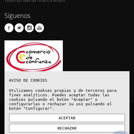
Todos los días de 10:00 h a 00:00 h
Síguenos
AVISO DE COOKIES
Utilizamos cookies propias y de terceros para
fines analíticos. Puedes aceptar todas las
cookies pulsando el botón "Aceptar" o
configurarlas o rechazar su uso pulsando el
botón "Configurar".
© Copyright 2020. Todos los derechos reservados.
ACEPTAR
RECHAZAR
Aviso Legal
Política de protección de datos
Política de Cookies