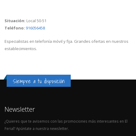
Situación:
Local 50-51
Teléfono:
916056458
Especialistas en telefonía móvil y fija. Grandes ofertas en nuestros
establecimientos.
Siempre a tu disposición
Newsletter
¿Quieres que te avisemos con las promociones más interesantes en El
Ferial? Apúntate a nuestra newsletter.