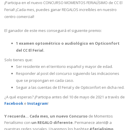
¡Participa en el nuevo CONCURSO MOMENTOS FERIALÍSIMO de CC El
Ferial! ¡Cada mes, puedes ganar REGALOS increíbles en nuestro
centro comercial!
El ganador de este mes conseguirá el siguiente premio:
1 examen optométrico o audiológico en Opticonfort
del CC El Ferial.
Solo tienes que:
Ser residente en el territorio español y mayor de edad.
Responder al post del concurso siguiendo las indicaciones
que se propongan en cada caso.
Seguir a las cuentas de El Ferial y de Opticonfort en dicha red.
¿A qué esperas? ¡Participa antes del 10 de mayo de 2021 a través de
Facebook
e
Instagram
!
Y recuerda... Cada mes, un nuevo Concurso
de Momentos
Ferialísimo con
un REGALO diferente.
Permanece atent@ a
nuestras redes sociales. Usaremos los hashtag
#ferialisimo