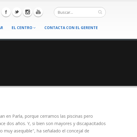
AR
EL CENTRO
CONTACTA CON EL GERENTE
inan en Parla, porque cerramos las piscinas pero
ce dos años. Y, si bien son mayores y discapacitados
io muy asequible", ha señalado el concejal de