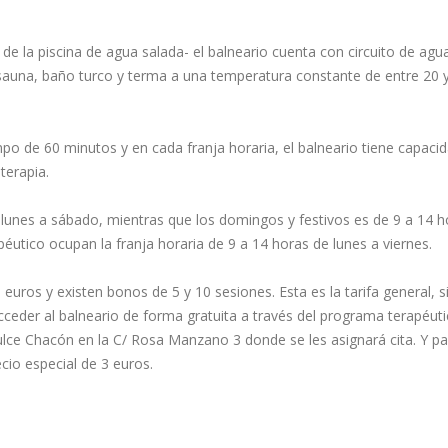
 de la piscina de agua salada- el balneario cuenta con circuito de a
ca, sauna, baño turco y terma a una temperatura constante de entre 20
empo de 60 minutos y en cada franja horaria, el balneario tiene capa
terapia.
de lunes a sábado, mientras que los domingos y festivos es de 9 a 14 
utico ocupan la franja horaria de 9 a 14 horas de lunes a viernes.
 euros y existen bonos de 5 y 10 sesiones. Esta es la tarifa general, s
ceder al balneario de forma gratuita a través del programa terapéuti
 Dulce Chacón en la C/ Rosa Manzano 3 donde se les asignará cita. Y p
cio especial de 3 euros.