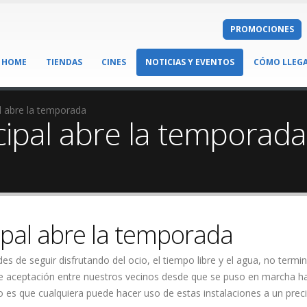
PROMOCIONES
HOME
TIENDAS
CINES
NOTICIAS Y EVENTOS
CÓMO LLEG
l abre la temporada
cipal abre la temporada
ipal abre la temporada
des de seguir disfrutando del ocio, el tiempo libre y el agua, no term
e aceptación entre nuestros vecinos desde que se puso en marcha ha
o es que cualquiera puede hacer uso de estas instalaciones a un prec