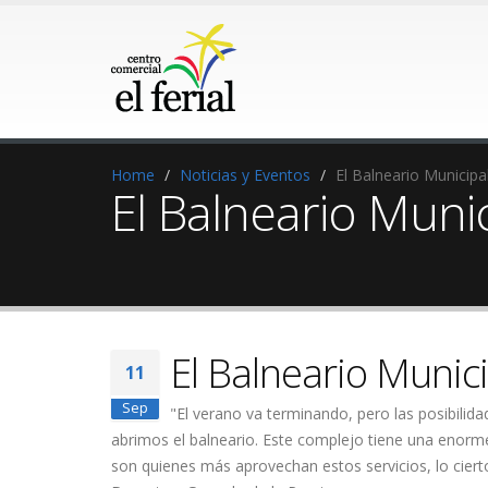
Home
Noticias y Eventos
El Balneario Municipa
El Balneario Muni
El Balneario Munic
11
Sep
"El verano va terminando, pero las posibilida
abrimos el balneario. Este complejo tiene una enorm
son quienes más aprovechan estos servicios, lo ciert