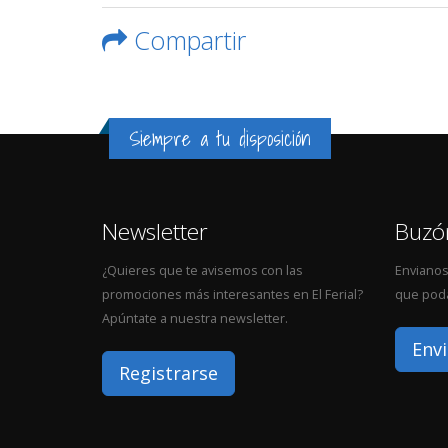
Compartir
Siempre a tu disposición
Newsletter
Buzó
¿Quieres que te avisemos con las
Envianos
promociones más interesantes en El Ferial?
que poda
Apúntate a nuestra newsletter.
Envi
Registrarse