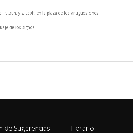
e 19,30h. y 21,30h. en la plaza de los antiguos cines.
guaje de los signos
n de Sugerencias
Horario