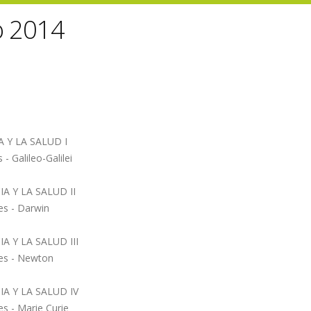
io 2014
IA Y LA SALUD I
- Galileo-Galilei
CIA Y LA SALUD II
res - Darwin
CIA Y LA SALUD III
res - Newton
NCIA Y LA SALUD IV
es - Marie Curie