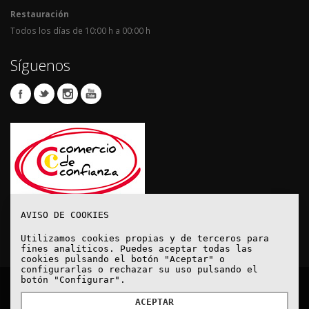
Restauración
Todos los días de 10:00 h a 00:00 h
Síguenos
AVISO DE COOKIES
Utilizamos cookies propias y de terceros para
fines analíticos. Puedes aceptar todas las
cookies pulsando el botón "Aceptar" o
configurarlas o rechazar su uso pulsando el
botón "Configurar".
© Copyright 2020. Todos los derechos reservados.
ACEPTAR