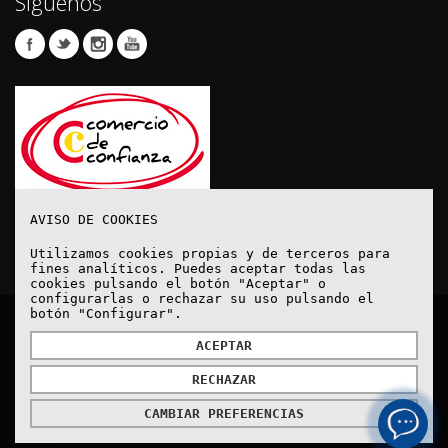
Síguenos
AVISO DE COOKIES
Utilizamos cookies propias y de terceros para
fines analíticos. Puedes aceptar todas las
cookies pulsando el botón "Aceptar" o
configurarlas o rechazar su uso pulsando el
botón "Configurar".
© Copyright 2020. Todos los derechos reservados.
ACEPTAR
RECHAZAR
Aviso Legal
Política de protección de datos
Política de Cookies
Cómo Llegar
CAMBIAR PREFERENCIAS
Powered by
MYFOCUS