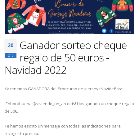
Ganador sorteo cheque
20
regalo de 50 euros -
Dic
Navidad 2022
Ya tenemos GANADORA del #concurso de #JerseysNavideños:
¡Enhorabuena @viviendo_un_arcoiris! Has ganado un cheque regalo
de 50€.
Te hemos escrito un mensaje con todas las indicaciones para
recoger tu premio.