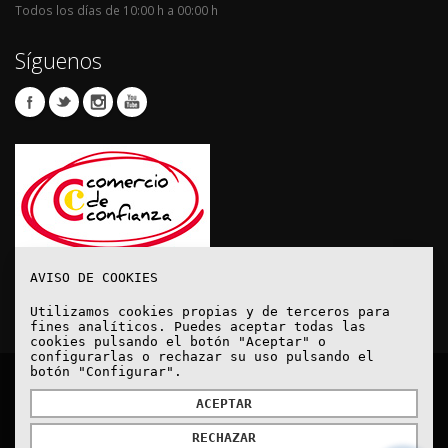
Todos los días de 10:00 h a 00:00 h
Síguenos
AVISO DE COOKIES
Utilizamos cookies propias y de terceros para
fines analíticos. Puedes aceptar todas las
cookies pulsando el botón "Aceptar" o
configurarlas o rechazar su uso pulsando el
botón "Configurar".
© Copyright 2020. Todos los derechos reservados.
ACEPTAR
RECHAZAR
Aviso Legal
Política de protección de datos
Política de Cookies