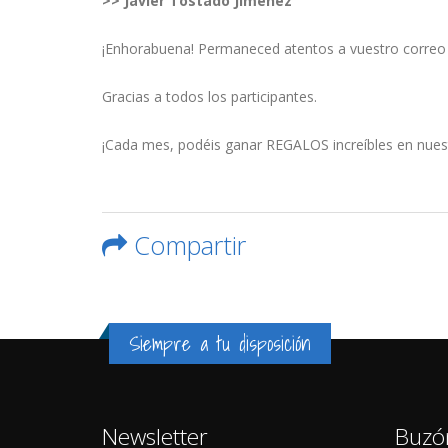
>>
Javier Tostado Jiménez
¡Enhorabuena! Permaneced atentos a vuestro correo el
Gracias a todos los participantes.
¡Cada mes, podéis ganar REGALOS increíbles en nuest
Compartir
Siempre a tu disposición
Newsletter
Buzó