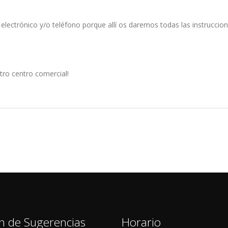
ectrónico y/o teléfono porque allí os daremos todas las instruccione
ro centro comercial!
n de Sugerencias
Horario