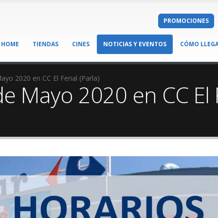
PROMOCIONES
HOME
TIENDAS
CINES
NOTICIAS Y EVENTOS
CÓMO LLEG
yo 2020 en CC El Ferial (Parla)
e Mayo 2020 en CC El Fe