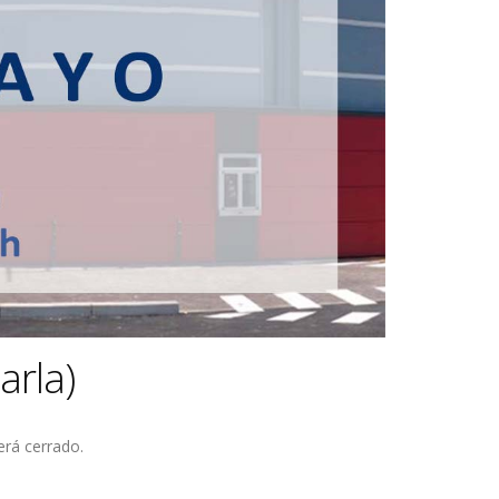
arla)
erá cerrado.