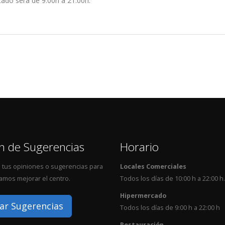
cado será de 9:00h a 21:00h.
n de Sugerencias
Horario
 tus opiniones o sugerencias para
Locales Comerciales
mos mejorar el centro.
Todos los días de 10:00 h a 22:00 h.
Hipermercado
ar Sugerencias
Todos los días de 9:00 h a 22:00 h
Restauración