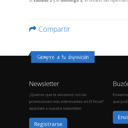
El
sábado 2
y el
domingo 3,
el horario del hipermer
Compartir
Siempre a tu disposición
Newsletter
Buzó
¿Quieres que te avisemos con las
Envianos
promociones más interesantes en El Ferial?
que poda
Apúntate a nuestra newsletter.
Envi
Registrarse