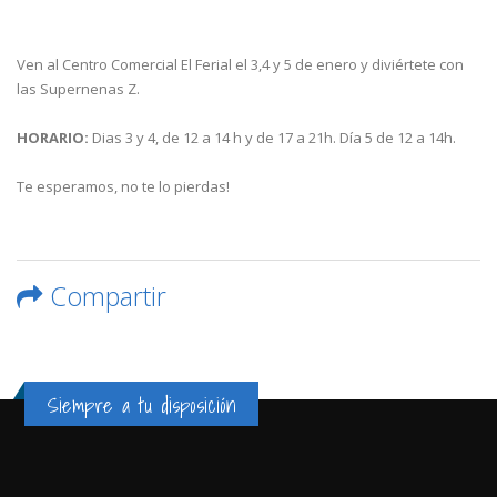
Ven al Centro Comercial El Ferial el 3,4 y 5 de enero y diviértete con
las Supernenas Z.
HORARIO:
Dias 3 y 4, de 12 a 14 h y de 17 a 21h. Día 5 de 12 a 14h.
Te esperamos, no te lo pierdas!
Compartir
Siempre a tu disposición