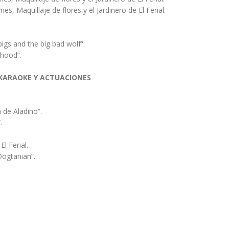
, Maquillaje de flores y el Jardinero de El Ferial.
 pigs and the big bad wolf”.
 hood”.
 KARAOKE Y ACTUACIONES
a de Aladino”.
.
l Ferial.
Dogtanian”.