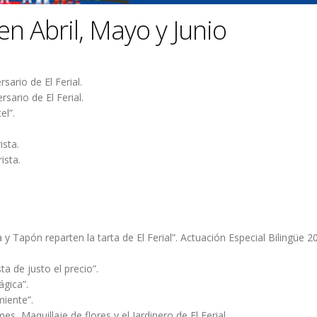
en Abril, Mayo y Junio
sario de El Ferial.
sario de El Ferial.
el”.
ista.
ista.
y Tapón reparten la tarta de El Ferial”. Actuación Especial Bilingüe 20
a de justo el precio”.
ágica”.
miente”.
, Maquillaje de flores y el Jardinero de El Ferial.