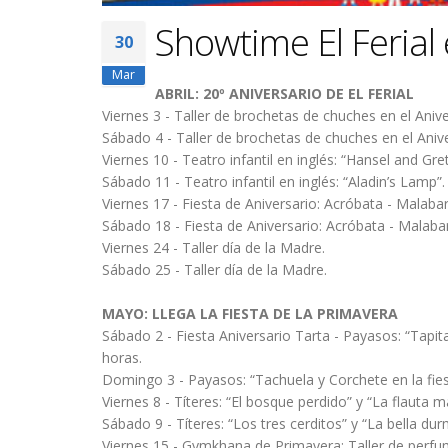
Showtime El Ferial 
30
Mar
ABRIL: 20º ANIVERSARIO DE EL FERIAL
Viernes 3 - Taller de brochetas de chuches en el Aniver
Sábado 4 - Taller de brochetas de chuches en el Aniver
Viernes 10 - Teatro infantil en inglés: “Hansel and Gret
Sábado 11 - Teatro infantil en inglés: “Aladin’s Lamp”.
Viernes 17 - Fiesta de Aniversario: Acróbata - Malabar
Sábado 18 - Fiesta de Aniversario: Acróbata - Malabar
Viernes 24 - Taller día de la Madre.
Sábado 25 - Taller día de la Madre.
MAYO: LLEGA LA FIESTA DE LA PRIMAVERA
Sábado 2 - Fiesta Aniversario Tarta - Payasos: “Tapita 
horas.
Domingo 3 - Payasos: “Tachuela y Corchete en la fiest
Viernes 8 - Títeres: “El bosque perdido” y “La flauta m
Sábado 9 - Títeres: “Los tres cerditos” y “La bella dur
Viernes 15 - Gymkhana de Primavera: Taller de perfumes