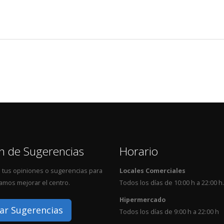
n de Sugerencias
Horario
 tus opiniones o sugerencias para
Locales Comerciales
mos mejorar el centro.
Todos los días de 10:00 h a 22:00 h.
Hipermercado
ar Sugerencias
Todos los días de 9:00 h a 22:00 h