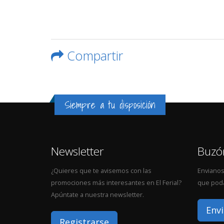
Compartir
Siempre a tu disposición
Newsletter
Buzó
¿Quieres que te avisemos con las
Envianos
promociones más interesantes en El Ferial?
que poda
Apúntate a nuestra newsletter.
Envi
Registrarse