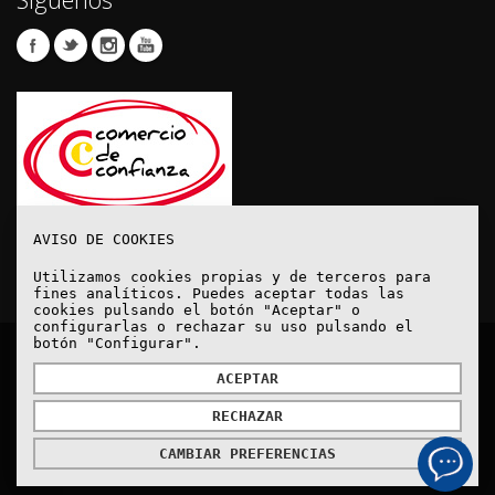
AVISO DE COOKIES
Utilizamos cookies propias y de terceros para
fines analíticos. Puedes aceptar todas las
cookies pulsando el botón "Aceptar" o
configurarlas o rechazar su uso pulsando el
botón "Configurar".
© Copyright 2020. Todos los derechos reservados.
ACEPTAR
RECHAZAR
Aviso Legal
Política de protección de datos
Política de Cookies
Cómo Llegar
CAMBIAR PREFERENCIAS
Powered by
MYFOCUS