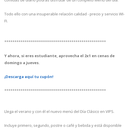
comidas de diario podrás disfrutar de un completo Menú del día.
Todo ello con una insuperable relación calidad - precio y servicio WI-
FI.
**************************************************
Y ahora, si eres estudiante, aprovecha el 2x1 en cenas de
domingo a jueves.
¡Descarga aquí tu cupón!
**************************************************
Llega el verano y con él el nuevo menú del Día Clásico en VIPS.
Incluye primero, segundo, postre o café y bebida y está disponible